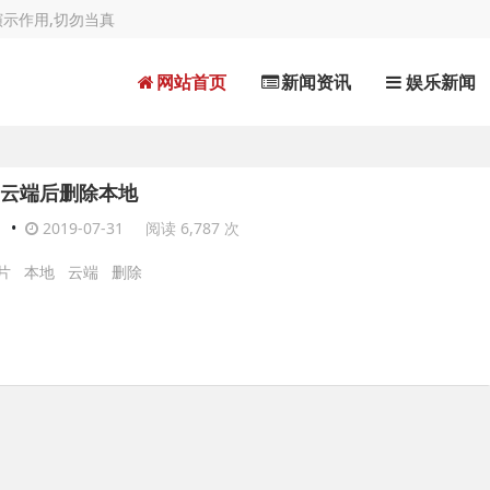
示作用,切勿当真
网站首页
新闻资讯
娱乐新闻
云端后删除本地
目
•
2019-07-31
阅读 6,787 次
片
本地
云端
删除