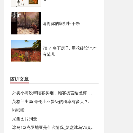
请将你的家打扫干净
78㎡ 乡下房子, 用花砖设计才
有范儿
随机文章
外卖小哥没帮顾客买烟，顾客扬言给差评，..
英格兰出局 哥伦比亚晋级的概率有多大？..
啦啦啦
采集图片到云
冰岛1:2克罗地亚是什么情况_复盘冰岛VS克..