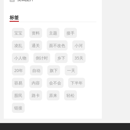
标签
宝宝
资料
主题
接手
凌乱
通关
面不改色
小河
小人物
倒计时
乡下
35关
20年
自动
旗下
一天
容易
内容
会不会
下半年
股民
路卡
原来
轻松
链接