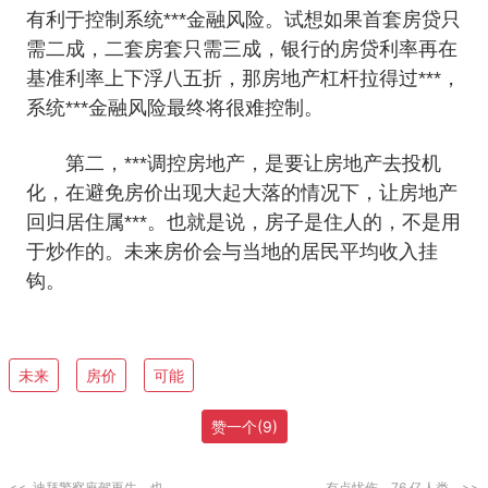
有利于控制系统***金融风险。试想如果首套房贷只
需二成，二套房套只需三成，银行的房贷利率再在
基准利率上下浮八五折，那房地产杠杆拉得过***，
系统***金融风险最终将很难控制。
第二，***调控房地产，是要让房地产去投机
化，在避免房价出现大起大落的情况下，让房地产
回归居住属***。也就是说，房子是住人的，不是用
于炒作的。未来房价会与当地的居民平均收入挂
钩。
未来
房价
可能
赞一个(
9
)
<<
迪拜警察座驾再牛，也..
有点忧伤，76 亿人类..
>>