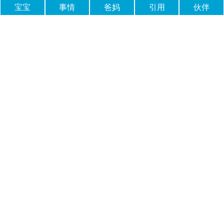
宝宝
事情
爸妈
引用
伙伴