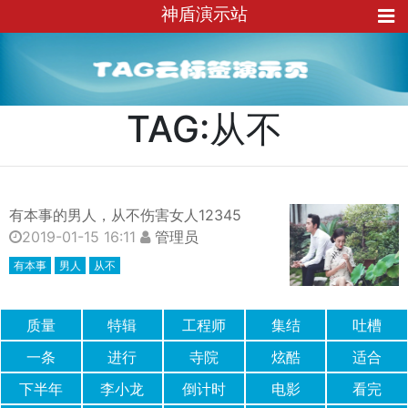
神盾演示站
TAG:从不
有本事的男人，从不伤害女人12345
2019-01-15 16:11
管理员
有本事
男人
从不
质量
特辑
工程师
集结
吐槽
一条
进行
寺院
炫酷
适合
下半年
李小龙
倒计时
电影
看完