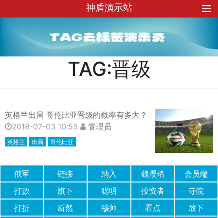
神盾演示站
TAG:晋级
英格兰出局 哥伦比亚晋级的概率有多大？
2018-07-03 10:55
管理员
英格兰
出局
哥伦比亚
俄军
链接
纳入
魏璎珞
会员端
打败
旗下
聪明
投资者
寺院
打折
断然
穆帅
看点
放下