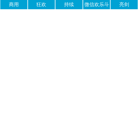
商用
狂欢
持续
微信欢乐斗
亮剑
地主