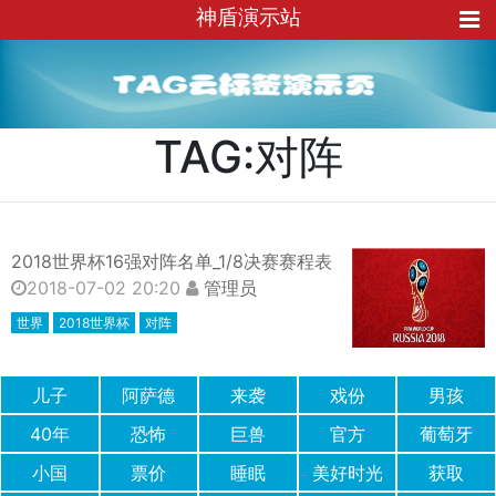
神盾演示站
TAG:对阵
2018世界杯16强对阵名单_1/8决赛赛程表
2018-07-02 20:20
管理员
世界
2018世界杯
对阵
儿子
阿萨德
来袭
戏份
男孩
40年
恐怖
巨兽
官方
葡萄牙
小国
票价
睡眠
美好时光
获取