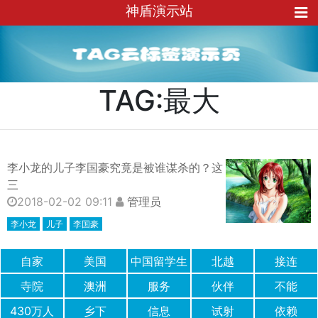
神盾演示站
TAG:最大
李小龙的儿子李国豪究竟是被谁谋杀的？这
三
2018-02-02 09:11
管理员
李小龙
儿子
李国豪
自家
美国
中国留学生
北越
接连
寺院
澳洲
服务
伙伴
不能
430万人
乡下
信息
试射
依赖