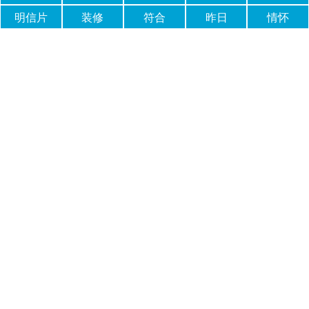
明信片
装修
符合
昨日
情怀