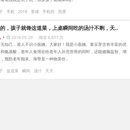
子
手机
2018
变成
手机控
危害
的，孩子就馋这道菜，上桌瞬间吃的汤汁不剩，天..
讯
•
2018-05-29
阅读 6,857 次
路无知己，谁人不识小面姨。大家好！我是小面姨。黄豆芽含有丰富的优
质和氨基酸，老年人食用在给老年人补充营养的同时，还能健脑益智、增
，预防老年痴呆。海带是一种物美价..
子
这道菜
瞬间
汤汁
天天