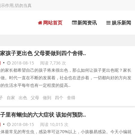
示作用,切勿当真
网站首页
新闻资讯
娱乐新闻
家孩子更出色 父母要做到四个舍得..
闻
•
2018-08-15
阅读 7,736 次
娃的家长都希望自己的孩子将来很出色，那么如何让孩子更出色呢？家长
样做。时代一直在不断的发展着，社会也在进步着，一切都向好的方向发
的生活水平每年也有一定程度的提高..
子
自家
出色
父母
做到
四个
舍得
子里有蛔虫的六大症状 该如何预防..
闻
•
2018-08-15
阅读 10,015 次
人体最常见的寄生虫，感染率可达70%以上，小孩极易感染。今天小编就