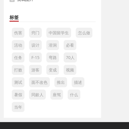
标签
伤害
窍门
中国留学生
怎么做
活动
设计
溶洞
必看
任务
F-15
弯路
70人
打败
游客
变成
视频
测试
面不改色
推出
描述
暑假
同龄人
座驾
什么
当年