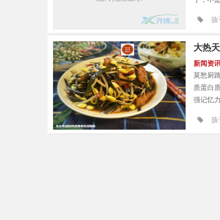
孩
大热天
新闻资
莫愁厨
质蛋白
强记忆力
孩