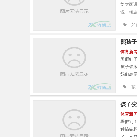
给大家
说，蛔虫
如
熊孩子
体育新
暑假到
孩子赖
妈们表示
孩
孩子变
体育新
暑假到
种搞破
了，不是