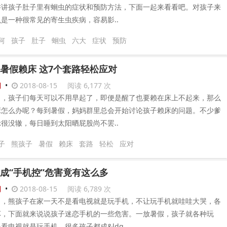
讲讲孩子肚子里有蛔虫的症状和预防方法，下面一起来看看吧。对孩子来
是一种很常见的寄生虫疾病，容易影..
何
孩子
肚子
蛔虫
六大
症状
预防
暑假赖床 这7个套路轻松应对
闻
•
2018-08-15
阅读 6,177 次
了，孩子们每天可以不用早起了，即便是醒了也要赖在床上不起来，那么
床怎么办呢？每到暑假，妈妈群里总会开始讨论孩子赖床的问题。不少爹
很没辙，每日睡到太阳晒屁股尚不罢..
子
熊孩子
暑假
赖床
套路
轻松
应对
成“手机控”危害竟有这么多
闻
•
2018-08-15
阅读 6,789 次
了，熊孩子在家一天不是看电视就是玩手机，不让玩手机就哇哇大哭，各
坏，下面就来说说孩子迷恋手机的一些危害。一放暑假，孩子就各种玩
看电视就是玩手机，很多孩子都成&ldq..