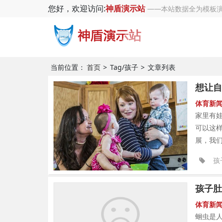
您好，欢迎访问:
神盾演示站
——本站数据全为模板演
当前位置：
首页
Tag/孩子
文章列表
想让自
体育新
家里有
可以这
展，我们
孩
孩子肚
体育新
蛔虫是