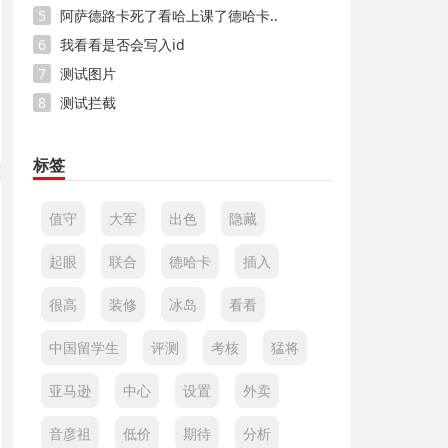
5
阿萨德路卡死了看哈上课了德哈卡..
6
我看看是否会写入id
7
测试图片
8
测试拦截
标签
值守
大军
出色
隐藏
起眼
联合
德哈卡
插入
很高
装修
冰岛
看看
中国留学生
评测
考核
猛将
亚马逊
中心
设置
外卖
音彦祖
低价
期待
分析