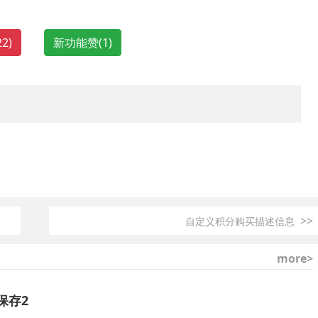
22
)
新功能赞(
1
)
>>
自定义积分购买描述信息
more>
保存2